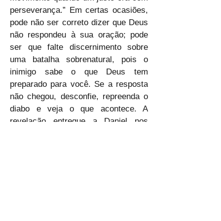
perseverança.” Em certas ocasiões, 
pode não ser correto dizer que Deus 
não respondeu à sua oração; pode 
ser que falte discernimento sobre 
uma batalha sobrenatural, pois o 
inimigo sabe o que Deus tem 
preparado para você. Se a resposta 
não chegou, desconfie, repreenda o 
diabo e veja o que acontece. A 
revelação entregue a Daniel nos 
ensina que nem sempre recebemos 
a resposta no momento em que Deus 
a libera, pois há batalhas invisíveis 
acontecendo enquanto oramos. 
Senhor, nós Te agradecemos porque 
não lutamos sem a Tua armadura 
nem sem o Teu poderoso auxílio 
quando o inimigo se levanta contra 