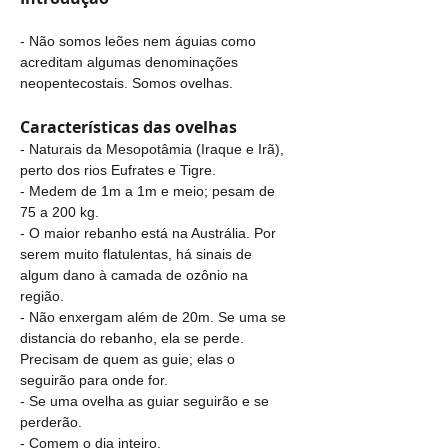
- Não somos leões nem águias como 
acreditam algumas denominações 
neopentecostais. Somos ovelhas. 
Características das ovelhas
-
Naturais da Mesopotâmia (Iraque e Irã), 
perto dos rios Eufrates e Tigre.
- Medem de 1m a 1m e meio; pesam de 
75 a 200 kg.
- O maior rebanho está na Austrália. Por 
serem muito flatulentas, há sinais de 
algum dano à camada de ozônio na 
região. 
- Não enxergam além de 20m. Se uma se 
distancia do rebanho, ela se perde. 
Precisam de quem as guie; elas o 
seguirão para onde for.
- Se uma ovelha as guiar seguirão e se 
perderão.
- Comem o dia inteiro.