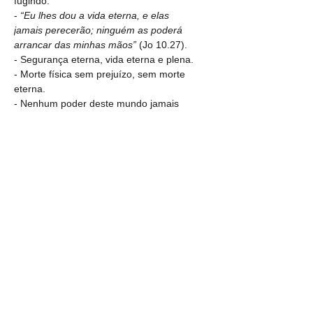
fugindo.
- 
“Eu lhes dou a vida eterna, e elas 
jamais perecerão; ninguém as poderá 
arrancar das minhas mãos”
 (Jo 10.27).
- Segurança eterna, vida eterna e plena.
- Morte física sem prejuízo, sem morte 
eterna.
- Nenhum poder deste mundo jamais 
pode separar você do amor de Deus em 
Cristo Jesus o bom pastor.
- 
“O Bom Pastor dá a sua vida pelas suas 
ovelhas”
 (Jo 10.11).
- Aprisco eterno: Céu.
3. Ter pasto bom, escolhido e 
conduzido pelo Bom Pastor.
- Vigia quando comemos o que não 
devemos.
- Palavra boa, segura e verdadeira.
4. Ter a vida do Bom Pastor.
- 
“Eu lhes dou a vida eterna, e elas 