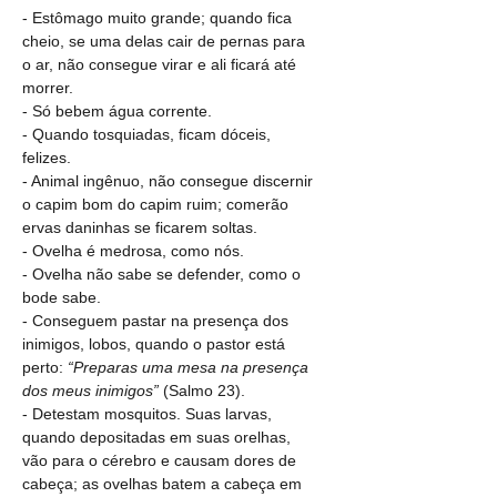
- Estômago muito grande; quando fica 
cheio, se uma delas cair de pernas para 
o ar, não consegue virar e ali ficará até 
morrer.
- Só bebem água corrente.
- Quando tosquiadas, ficam dóceis, 
felizes. 
- Animal ingênuo, não consegue discernir 
o capim bom do capim ruim; comerão 
ervas daninhas se ficarem soltas.
- Ovelha é medrosa, como nós. 
- Ovelha não sabe se defender, como o 
bode sabe.
- Conseguem pastar na presença dos 
inimigos, lobos, quando o pastor está 
perto: 
“Preparas uma mesa na presença 
dos meus inimigos”
 (Salmo 23).
- Detestam mosquitos. Suas larvas, 
quando depositadas em suas orelhas, 
vão para o cérebro e causam dores de 
cabeça; as ovelhas batem a cabeça em 