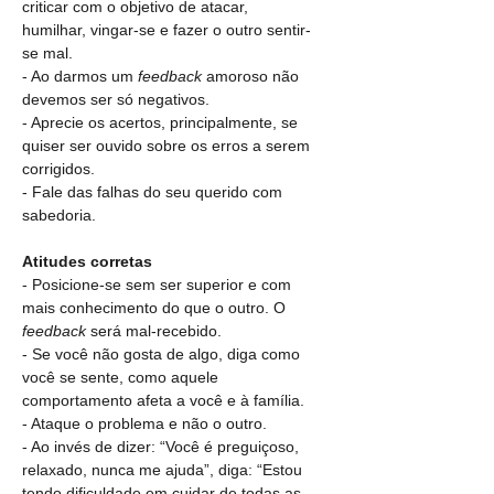
criticar com o objetivo de atacar, 
humilhar, vingar-se e fazer o outro sentir-
se mal.
- Ao darmos um 
feedback
 amoroso não 
devemos ser só negativos.
- Aprecie os acertos, principalmente, se 
quiser ser ouvido sobre os erros a serem 
corrigidos.
- Fale das falhas do seu querido com 
sabedoria.
Atitudes corretas
- Posicione-se sem ser superior e com 
mais conhecimento do que o outro. O 
feedback
 será mal-recebido.
- Se você não gosta de algo, diga como 
você se sente, como aquele 
comportamento afeta a você e à família.
- Ataque o problema e não o outro.
- Ao invés de dizer: “Você é preguiçoso, 
relaxado, nunca me ajuda”, diga: “Estou 
tendo dificuldade em cuidar de todas as 