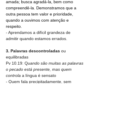
amada; busca agradá-la, bem como 
compreendê-la. Demonstramos que a 
outra pessoa tem valor e prioridade, 
quando a ouvimos com atenção e 
respeito.
- Aprendamos a difícil grandeza de 
admitir quando estamos errados.
3. Palavras descontroladas 
ou 
equilibradas
Pv 10.19: Q
uando são muitas as palavras 
o pecado está presente, mas quem 
controla
 a língua é sensato
- Quem fala precipitadamente, sem 
refletir, poderá causar muitos males ou 
dissabores.
- Palavras descontroladas são as 
palavras impensadas, de reações 
intempestivas, destemperadas seguidas 
de acesso de raiva (Tg 1.19,20).
- Costumamos sofrer mais por causa de 
um relacionamento do que de outros 