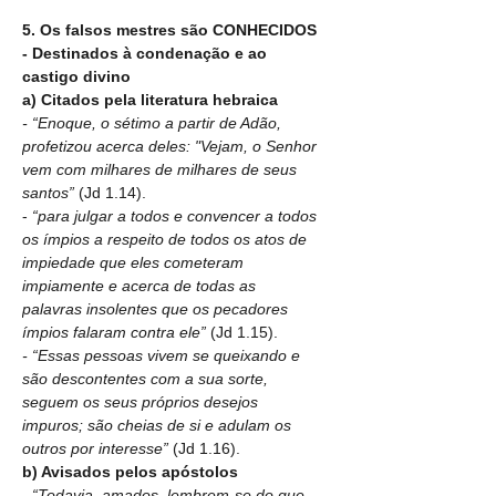
5. Os falsos mestres são CONHECIDOS
- Destinados à condenação e ao 
castigo divino
a) Citados pela literatura hebraica
- “Enoque, o sétimo a partir de Adão, 
profetizou acerca deles: "Vejam, o Senhor 
vem com milhares de milhares de seus 
santos” 
(Jd 1.14).
- 
“para julgar a todos e convencer a todos 
os ímpios a respeito de todos os atos de 
impiedade que eles cometeram 
impiamente e acerca de todas as 
palavras insolentes que os pecadores 
ímpios falaram contra ele” 
(Jd 1.15).
- “Essas pessoas vivem se queixando e 
são descontentes com a sua sorte, 
seguem os seus próprios desejos 
impuros; são cheias de si e adulam os 
outros por interesse” 
(Jd 1.16).
b) Avisados pelos apóstolos
- “Todavia
, 
amados, lembrem-se do que 