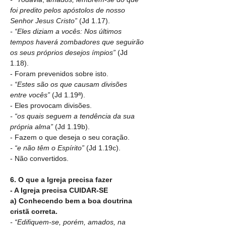
foi predito pelos apóstolos de nosso 
Senhor Jesus Cristo” 
(Jd 1.17).
- “Eles diziam a vocês: Nos últimos 
tempos haverá zombadores que seguirão 
os seus próprios desejos ímpios” 
(Jd 
1.18).
- Foram prevenidos sobre isto.
- “Estes são os que causam divisões 
entre vocês” 
(Jd 1.19ª).
-
Eles provocam divisões.
- “os quais seguem a tendência da sua 
própria alma” 
(Jd 1.19b).
- Fazem o que deseja o seu coração.
- “e não têm o Espírito” 
(Jd 1.19c).
- Não convertidos.
6. O que a Igreja precisa fazer
- A Igreja precisa CUIDAR-SE
a) Conhecendo bem a boa doutrina 
cristã correta.
- “Edifiquem-se, porém, amados, na 