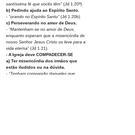
santíssima fé que vocês têm” 
(Jd 1.20ª).
b) Pedindo ajuda ao Espírito Santo.
- “orando no Espírito Santo” 
(Jd 1.20b).
c) Perseverando no amor de Deus.
- “Mantenham-se no amor de Deus, 
enquanto esperam que a misericórdia de 
nosso Senhor Jesus Cristo os leve para a 
vida eterna” 
(Jd 1.21).
- A Igreja deve COMPADECER-SE
a) Ter misericórdia dos irmãos que 
estão iludidos ou na dúvida.
- 
“Tenham compaixão daqueles que 
duvidam” 
(Jd 1.22).
b) Fazer tudo que puder para tirar 
pessoas do caminho do Inferno.
- “a outros, salvem-nos, arrebatando-os 
do fogo” 
(Jd 1.23ª).
c) Compadecer-se, mas ser prudente e 
ter temor para não se contaminar.
- “a outros ainda mostrem misericórdia 
com temor, odiando até a roupa 