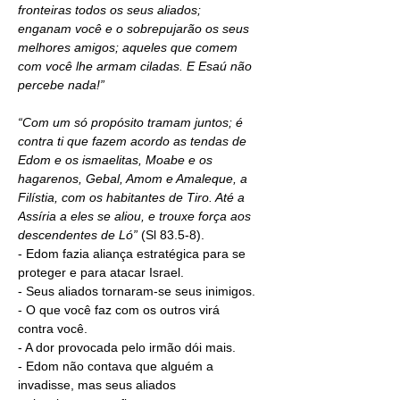
fronteiras todos os seus aliados; 
enganam você e o sobrepujarão os seus 
melhores amigos; aqueles que comem 
com você lhe armam ciladas. E Esaú não 
percebe nada!”
“
Com um só propósito tramam juntos; é 
contra ti que fazem acordo
as tendas de 
Edom e os ismaelitas, Moabe e os 
hagarenos, Gebal, Amom e Amaleque, a 
Filístia, com os habitantes de Tiro. Até a 
Assíria a eles se aliou, e trouxe força aos 
descendentes de Ló” 
(Sl 83.5-8).
- Edom fazia aliança estratégica para se 
proteger e para atacar Israel.
- Seus aliados tornaram-se seus inimigos.
- O que você faz com os outros virá 
contra você.
- A dor provocada pelo irmão dói mais.
- Edom não contava que alguém a 
invadisse, mas seus aliados 