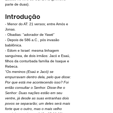
parte de duas).
Introdução
-
Menor do AT: 21 versos; entre Amós e 
Jonas.
- Obadias: “adorador de Yawé”
- Depois de 586 a.C., pós invasão 
babilônica.
- Edom e Israel: mesma linhagem 
sanguínea, de dois irmãos: 
Jacó
 e 
Esaú
, 
filhos da conturbada família de Isaque e 
Rebeca.
“Os meninos (Esaú e Jacó) se 
empurravam dentro dela, pelo que disse: 
Por que está me acontecendo isso? Foi 
então consultar o Senhor. Disse-lhe o 
Senhor: Duas nações estão em seu 
ventre, já desde as suas entranhas dois 
povos se separarão; um deles será mais 
forte que o outro, mas o mais velho 