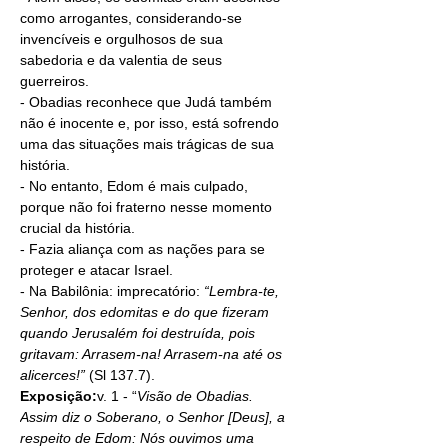
como arrogantes, considerando-se 
invencíveis e orgulhosos de sua 
sabedoria e da valentia de seus 
guerreiros.
- Obadias reconhece que 
Judá
 também 
não é inocente e, por isso, está sofrendo 
uma das situações mais trágicas de sua 
história.
- No entanto, Edom é mais culpado, 
porque não foi fraterno nesse momento 
crucial da história.
- Fazia aliança com as nações para se 
proteger e atacar Israel.
- Na Babilônia: imprecatório: 
“
Lembra-te, 
Senhor, dos edomitas e do que fizeram 
quando Jerusalém foi destruída, pois 
gritavam: Arrasem-na! Arrasem-na até os 
alicerces!” 
(Sl 137.7).
Exposição:
v. 1 - “
Visão de Obadias. 
Assim diz o Soberano, o Senhor [Deus], a 
respeito de Edom: Nós ouvimos uma 