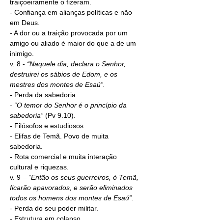
traiçoeiramente o fizeram.
- Confiança em alianças políticas e não 
em Deus.
- A dor ou a traição provocada por um 
amigo ou aliado é maior do que a de um 
inimigo.
v. 8 - 
“Naquele dia, declara o Senhor, 
destruirei os sábios de Edom, e os 
mestres dos montes de Esaú”.
- Perda da sabedoria.
- 
“O temor do Senhor é o princípio da 
sabedoria”
 (Pv 9.10).
- Filósofos e estudiosos
- Elifas de Temã. Povo de muita 
sabedoria.
- Rota comercial e muita interação 
cultural e riquezas.
v. 9 – 
“Então os seus guerreiros, ó Temã, 
ficarão apavorados, e serão eliminados 
todos os homens dos montes de Esaú”.
- Perda do seu poder militar.
- Estrutura em colapso.