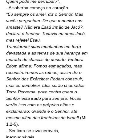
Quem pode me derrubar?”.
- A soberba começa no coração.
“
Eu sempre os amei, diz o Senhor. Mas 
vocês perguntam: De que maneira nos 
amaste? Não era Esaú irmão de Jacó?, 
declara o Senhor. Todavia eu amei Jacó, 
mas rejeitei Esaú.
Transformei suas montanhas em terra 
devastada e as terras de sua herança em 
morada de chacais do deserto. Embora 
Edom afirme: Fomos esmagados, mas 
reconstruiremos as ruínas, assim diz o 
Senhor dos Exércitos: Podem construir, 
mas eu demolirei. Eles serão chamados 
Terra Perversa, povo contra quem o 
Senhor está irado para sempre.
Vocês 
verão isso com os próprios olhos e 
exclamarão: Grande é o Senhor, até 
mesmo além das fronteiras de Israel! 
(Ml 
1.2-5).
- Sentiam-se invulneráveis, 
inexpugnáveis.