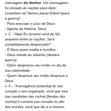
mensagem 
do Senhor
. Um mensageiro 
foi enviado às nações para dizer: 
Levantem-se! Vamos atacar Edom! [para 
a guerra]”.
- Para executar o juízo de Deus.
- Agente da História: Deus.
v. 2 - 
“Veja! Eu tornarei você [te fiz] 
pequeno entre as nações. Será 
completamente desprezado!”.
- É Deus quem exalta e humilha.
- Deus resiste ao soberbo (declara 
guerra).
- Edom desprezou seu irmão no dia de 
sua calamidade.
- Quem despreza seu irmão despreza a 
Deus.
v. 3 – 
“A arrogância [soberba] do seu 
coração o tem enganado, você que vive 
nas cavidades das rochas [fendas das 
rochas] e constrói sua morada no alto 
dos montes; você que diz a si mesmo: 