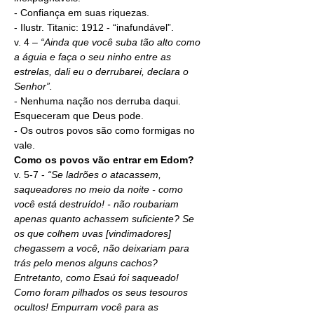
- Confiança em suas riquezas.
- Ilustr. Titanic: 1912 - “inafundável
”.
v. 4 – 
“Ainda que você suba tão alto como 
a águia e faça o seu ninho entre as 
estrelas, dali eu o derrubarei, declara o 
Senhor”.
- Nenhuma nação nos derruba daqui. 
Esqueceram que Deus pode.
- Os outros povos são como formigas no 
vale.
Como os povos vão entrar em Edom?
v. 5-7 - 
“Se ladrões o atacassem, 
saqueadores no meio da noite - como 
você está destruído! - não roubariam 
apenas quanto achassem suficiente? Se 
os que colhem uvas [vindimadores] 
chegassem a você, não deixariam para 
trás pelo menos alguns cachos? 
Entretanto, como Esaú foi saqueado! 
Como foram pilhados os seus tesouros 
ocultos! Empurram você para as 