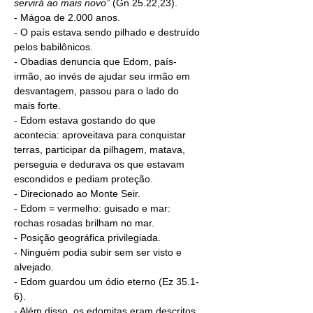
servirá ao mais novo” 
(Gn 25.22,23).
- Mágoa de 2.000 anos.
- O país estava sendo pilhado e destruído 
pelos 
babilônicos
.
- Obadias denuncia que 
Edom
, país-
irmão, ao invés de ajudar seu irmão em 
desvantagem, passou para o lado do 
mais forte.
- Edom estava gostando do que 
acontecia: aproveitava para conquistar 
terras, participar da pilhagem, matava, 
perseguia e dedurava os que estavam 
escondidos e pediam proteção.
- Direcionado ao Monte Seir.
- Edom = vermelho: guisado e mar: 
rochas rosadas brilham no mar.
- Posição geográfica privilegiada.
- Ninguém podia subir sem ser visto e 
alvejado.
- Edom guardou um ódio eterno (Ez 35.1-
6).
- Além disso, os 
edomitas
 eram descritos 