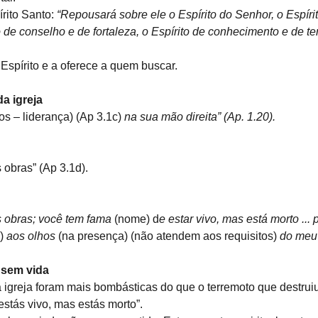
rito Santo: 
“Repousará sobre ele o Espírito do Senhor, o Espíri
 de conselho e de fortaleza, o Espírito de conhecimento e de te
 Espírito e a oferece a quem buscar.
da igreja
jos – liderança) (Ap 3.1c) 
na sua mão direita” (Ap. 1.20).
 obras” (Ap 3.1d).
 obras; você tem fama
 (nome) d
e estar vivo, mas está morto ...
) 
aos olhos
 (na presença) (não atendem aos requisitos) 
do meu 
a sem vida
à igreja foram mais bombásticas do que o terremoto que destrui
estás vivo, mas estás morto”.