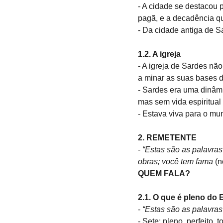
- A cidade se destacou p
pagã, e a decadência q
- Da cidade antiga de Sa
1.2. A igreja
- A igreja de Sardes não
a minar as suas bases d
- Sardes era uma dinâmi
mas sem vida espiritual 
- Estava viva para o mu
2. REMETENTE
- 
“Estas são as palavras
obras; você tem fama
 (
QUEM FALA?
2.1. O que é pleno do 
- 
“Estas são as palavras
- Sete: pleno, perfeito, to