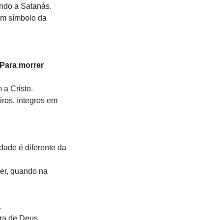
indo a Satanás.
um símbolo da 
 Para morrer 
 a Cristo.
iros, íntegros em 
ade é diferente da 
er, quando na 
.
ra de Deus.