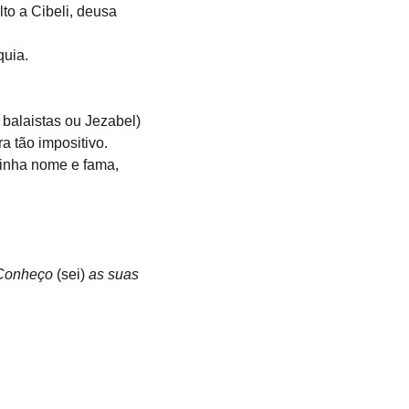
to a Cibeli, deusa 
quia.
 balaistas ou Jezabel) 
a tão impositivo.
tinha nome e fama, 
 Conheço 
(sei) 
as suas 