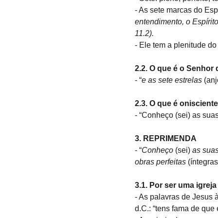
- As sete marcas do Espí
entendimento, o Espírito
11.2).
- Ele tem a plenitude do
2.2. O que é o Senhor 
- “
e as sete estrelas
 (an
2.3. O que é onisciente
- “Conheço (sei) as suas
3. REPRIMENDA
- “
Conheço 
(sei) 
as suas
obras perfeitas 
(íntegras
3.1. Por ser uma igrej
- As palavras de Jesus 
d.C.: “tens fama de que 