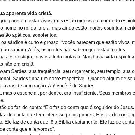
a aparente vida cristã.
que parecem estar vivos, mas estão mortos ou morrendo espiri
o nome no rol da igreja, mas ainda estão mortos espiritualmente
estão apáticos, sonolentos.
e os sárdios é curto e grosso: “vocês parecem que estão vivos, 
 não sabiam. Aliás, os mortos não sabem que estão mortos.
a até prestígio, mas era tudo fantasia. Não havia vida espiritual 
s não era cristã.
ejavam Sardes: sua frequência, seu orçamento, seu templo, sua o
onal. Sardes tinha um nome respeitável. Quando algum de seus
 palavras de admiração. Ah! Você é de Sardes!
a, mas o essencial, por dentro, era insuficiente. Seus membros
e.
istão do faz-de-conta: “Ele faz de conta que é seguidor de Jesus.
faz de conta que tem interesse pelos pobres. Ele faz de conta q
. Ele faz de conta que lê a Bíblia diariamente. Ele faz de conta
 de conta que é fervoroso”.