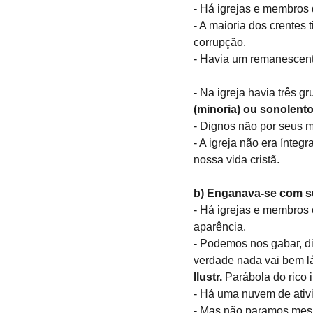
- Há igrejas e membros
- A maioria dos crentes
corrupção.
- Havia um remanescent
- Na igreja havia três gr
(minoria) ou sonolento
- Dignos não por seus m
- A igreja não era ínteg
nossa vida cristã.
b) Enganava-se com su
- Há igrejas e membros
aparência.
- Podemos nos gabar, d
verdade nada vai bem lá
Ilustr. 
Parábola do rico 
- Há uma nuvem de ativ
- Mas não paramos mes