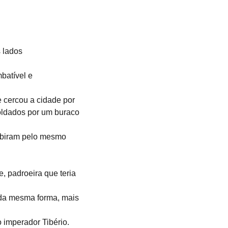
 lados 
batível e 
 cercou a cidade por 
oldados por um buraco 
ubiram pelo mesmo 
, padroeira que teria 
u da mesma forma, mais 
o imperador Tibério.