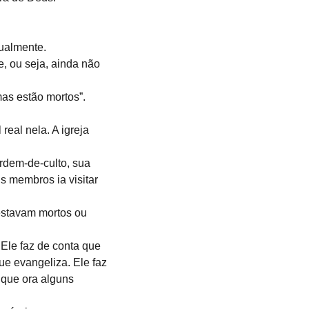
tualmente.
, ou seja, ainda não 
mas estão mortos”.
real nela. A igreja 
rdem-de-culto, sua 
 membros ia visitar 
 estavam mortos ou 
 Ele faz de conta que 
ue evangeliza. Ele faz 
 que ora alguns 