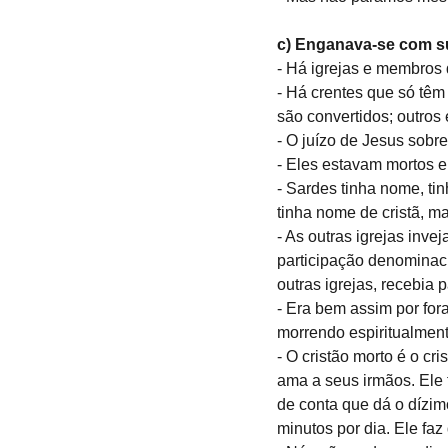
c) Enganava-se com su
- Há igrejas e membros 
- Há crentes que só têm 
são convertidos; outros 
- O juízo de Jesus sobr
- Eles estavam mortos e
- Sardes tinha nome, tinh
tinha nome de cristã, ma
- As outras igrejas inv
participação denominaci
outras igrejas, recebia
- Era bem assim por for
morrendo espiritualment
- O cristão morto é o cr
ama a seus irmãos. Ele 
de conta que dá o dízimo
minutos por dia. Ele faz