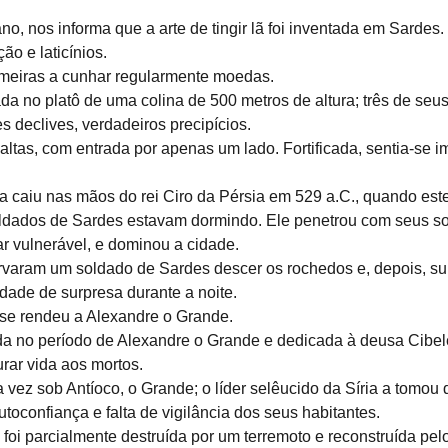
ano, nos informa que a arte de tingir lã foi inventada em Sardes.
ão e laticínios.
imeiras a cunhar regularmente moedas.
ada no platô de uma colina de 500 metros de altura; três de seus
declives, verdadeiros precipícios.
ltas, com entrada por apenas um lado. Fortificada, sentia-se im
a caiu nas mãos do rei Ciro da Pérsia em 529 a.C., quando este
oldados de Sardes estavam dormindo. Ele penetrou com seus s
ar vulnerável, e dominou a cidade.
rvaram um soldado de Sardes descer os rochedos e, depois, s
dade de surpresa durante a noite.
 se rendeu a Alexandre o Grande.
uída no período de Alexandre o Grande e dedicada à deusa Cibele
urar vida aos mortos.
ra vez sob Antíoco, o Grande; o líder selêucido da Síria a tomo
toconfiança e falta de vigilância dos seus habitantes.
foi parcialmente destruída por um terremoto e reconstruída pel