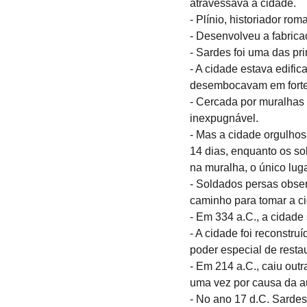
atravessava a cidade.
- Plínio, historiador rom
- Desenvolveu a fabricaç
- Sardes foi uma das pr
- A cidade estava edific
desembocavam em fortes 
- Cercada por muralhas a
inexpugnável.
- Mas a cidade orgulhos
14 dias, enquanto os s
na muralha, o único lug
- Soldados persas obse
caminho para tomar a ci
- Em 334 a.C., a cidade
- A cidade foi reconstr
poder especial de resta
- Em 214 a.C., caiu out
uma vez por causa da au
- No ano 17 d.C. Sardes 