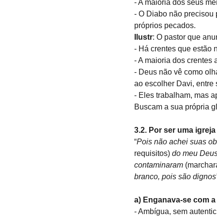
- A maioria dos seus me
- O Diabo não precisou p
próprios pecados.
Ilustr
: O pastor que anu
- Há crentes que estão 
- A maioria dos crentes
- Deus não vê como olh
ao escolher Davi, entre
- Eles trabalham, mas a
Buscam a sua própria gló
3.2. Por ser uma igreja
“
Pois não achei suas ob
requisitos) 
do meu Deus.
contaminaram 
(marchar
branco, pois são dignos”
a) Enganava-se com a 
- Ambígua, sem autentic