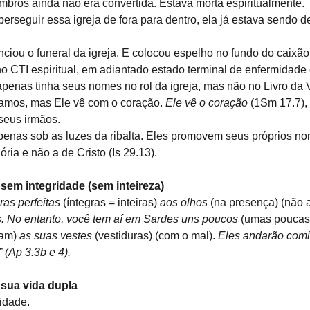
mbros ainda não era convertida. Estava morta espiritualmente.
erseguir essa igreja de fora para dentro, ela já estava sendo d
nciou o funeral da igreja. E colocou espelho no fundo do caixão
no CTI espiritual, em adiantado estado terminal de enfermidade
 apenas tinha seus nomes no rol da igreja, mas não no Livro da 
amos, mas Ele vê com o coração. 
Ele vê o coração
 (1Sm 17.7)
 seus irmãos.
penas sob as luzes da ribalta. Eles promovem seus próprios nom
ria e não a de Cristo (Is 29.13).
 sem integridade (sem inteireza)
ras perfeitas
 (íntegras = inteiras) 
aos olhos
 (na presença) (não
 No entanto, você tem aí em Sardes uns poucos 
(umas poucas
am) 
as suas vestes
 (vestiduras) (com o mal). 
Eles andarão comi
 (Ap 3.3b e 4).
sua vida dupla
idade.