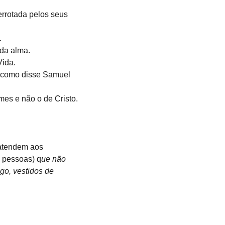
errotada pelos seus 
.
 da alma.
Vida.
, como disse Samuel 
es e não o de Cristo. 
 atendem aos 
 pessoas) q
ue não 
go, vestidos de 