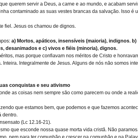
 que querem servir a Deus, a carne e ao mundo, e acabam serv
 tinha contaminado as suas vestes brancas da salvação. Isso é 
e fiel. Jesus os chamou de dignos.
upos: 
a) Mortos, apáticos, insensíveis (maioria), indignos. b)
s, desanimados e c) vivos e fiéis (minoria), dignos.
éritos, mas porque confiavam nos méritos de Cristo e honravam
ra. Inteira. Integralmente de Jesus. Alguns de nós não somos inte
as conquistas e seu ativismo
 onde as coisas nem sempre são como parecem ou onde a realid
izendo que estamos bem, que podemos e que fazemos acontec
 dentro.
insensato (Lc 12.16-21). 
ismo que esconde nossa quase morta vida cristã. Não paramos
mo, nem para ter comunhão e crescer na comunhão e na Palav