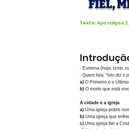
FIEL, 
Texto:
Apocalipse 2
Introduçã
- Esmirna (hoje, Izmir, 
- Quem fala: “
Isto diz o 
a) 
O Primeiro e o Último
b) 
O morto que está vivo
A cidade e a igreja
a) 
Uma igreja pobre num
b) 
Uma igreja que enfre
c)
 Uma igreja fiel a Cri