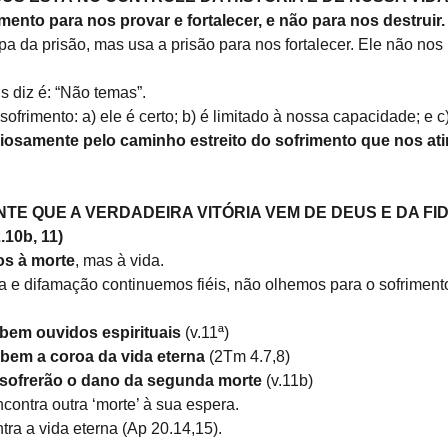
mento para nos provar e fortalecer, e não para nos destruir.
 da prisão, mas usa a prisão para nos fortalecer. Ele não nos l
s diz é: “Não temas”.
sofrimento: a) ele é certo; b) é limitado à nossa capacidade; e c
riosamente pelo caminho estreito do sofrimento que nos ati
TE QUE A VERDADEIRA VITÓRIA VEM DE DEUS E DA FID
10b, 11)
s à morte
, mas à vida.
za e difamação continuemos fiéis, não olhemos para o sofriment
bem ouvidos espirituais
 (v.11ª)
bem a coroa da vida eterna
 (2Tm 4.7,8)
 sofrerão o dano da segunda morte
 (v.11b)
contra outra ‘morte’ à sua espera.
tra a vida eterna (Ap 20.14,15).