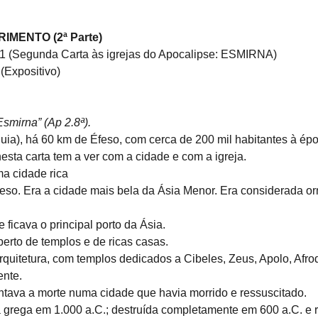
IMENTO (2ª Parte)
11 (Segunda Carta às igrejas do Apocalipse: ESMIRNA) 
(Expositivo)
smirna” (Ap 2.8ª).
quia), há 60 km de Éfeso, com cerca de 200 mil habitantes à ép
esta carta tem a ver com a cidade e com a igreja.
a cidade rica
Éfeso. Era a cidade mais bela da Ásia Menor. Era considerada or
 ficava o principal porto da Ásia.
erto de templos e de ricas casas.
rquitetura, com templos dedicados a Cibeles, Zeus, Apolo, Afrod
ente.
ntava a morte numa cidade que havia morrido e ressuscitado.
 grega em 1.000 a.C.; destruída completamente em 600 a.C. e 