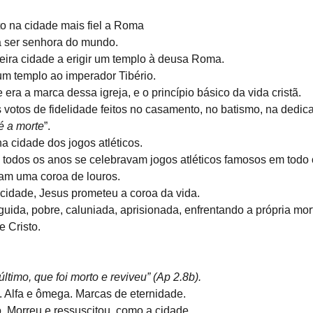
sto na cidade mais fiel a Roma
 ser senhora do mundo.
imeira cidade a erigir um templo à deusa Roma.
 um templo ao imperador Tibério.
e era a marca dessa igreja, e o princípio básico da vida cristã.
votos de fidelidade feitos no casamento, no batismo, na dedica
té a morte
”.
na cidade dos jogos atléticos.
e todos os anos se celebravam jogos atléticos famosos em tod
vam uma coroa de louros.
 cidade, Jesus prometeu a coroa da vida.
eguida, pobre, caluniada, aprisionada, enfrentando a própria mort
e Cristo.
 último, que foi morto e reviveu” (Ap 2.8b).
o. Alfa e ômega. Marcas de eternidade.
o. Morreu e ressuscitou, como a cidade.