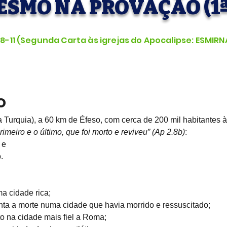
MESMO NA PROVAÇÃO (1ª
.8-11 (Segunda Carta às igrejas do Apocalipse: ESMIRN
o
na Turquia), a 60 km de Éfeso, com cerca de 200 mil habitantes 
primeiro e o último, que foi morto e reviveu” (Ap 2.8b)
:
 e
.
a cidade rica;
nta a morte numa cidade que havia morrido e ressuscitado;
sto na cidade mais fiel a Roma;