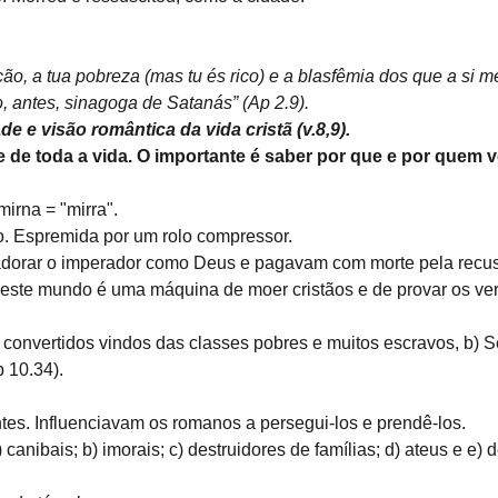
ção, a tua pobreza (mas tu és rico) e a blasfêmia dos que a si
, antes, sinagoga de Satanás” (Ap 2.9).
e e visão romântica da vida cristã (v.8,9).
te de toda a vida. O importante é saber por que e por quem v
smirna = "mirra".
ão. Espremida por um rolo compressor.
 adorar o imperador como Deus e pagavam com morte pela recu
deste mundo é uma máquina de moer cristãos e de provar os ve
 convertidos vindos das classes pobres e muitos escravos, b)
 10.34).
entes. Influenciavam os romanos a persegui-los e prendê-los.
 canibais; b) imorais; c) destruidores de famílias; d) ateus e e) 