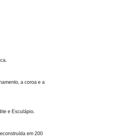
oca.
namento, a coroa e a 
ite e Esculápio.
reconstruída em 200 