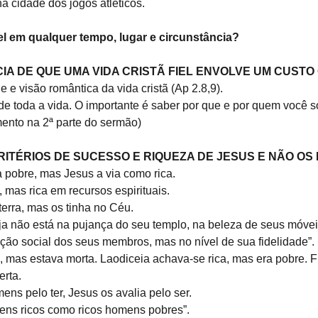
na cidade dos jogos atléticos.
el em qualquer tempo, lugar e circunstância?
CIA DE QUE UMA VIDA CRISTÃ FIEL ENVOLVE UM CUST
e e visão romântica da vida cristã (Ap 2.8,9).
 de toda a vida. O importante é saber por que e por quem você so
ento na 2ª parte do sermão)
RITÉRIOS DE SUCESSO E RIQUEZA DE JESUS E NÃO OS 
a pobre, mas Jesus a via como rica.
 mas rica em recursos espirituais.
terra, mas os tinha no Céu.
eja não está na pujança do seu templo, na beleza de seus móvei
ção social dos seus membros, mas no nível de sua fidelidade”.
, mas estava morta. Laodiceia achava-se rica, mas era pobre. Fi
erta.
ns pelo ter, Jesus os avalia pelo ser.
ens ricos como ricos homens pobres”.