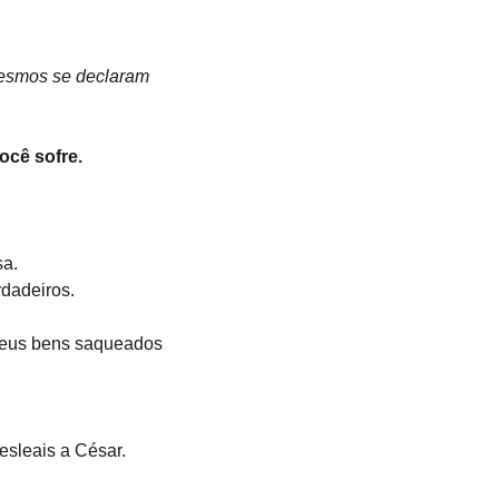
 mesmos se declaram 
ocê sofre.
sa.
rdadeiros.
 Seus bens saqueados 
desleais a César.