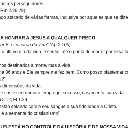
imeiros perseguidores.
(Rm 2.28,29).
ndo atacado de várias formas, inclusive por aqueles que se dize
 A HONRAR A JESUS A QUALQUER PREÇO
dar-te-ei a coroa da vida” (Ap 2.10b).
é o último dia da vida, é ser fiel até o ponto de morrer por essa fi
os destinados à morte, mas à vida.
o há 86 anos e Ele sempre me fez bem. Como posso blasfemar c
u?”
s dimensões da vida.
he custe seu namoro, emprego, sucesso, casamento, sua vida.
 3.12; Fl 1.29.
estão selando com o seu sangue a sua fidelidade a Cristo.
s é a semente do cristianismo”
US ESTÁ NO CONTROLE DA HISTÓRIA E DE NOSSA VIDA (