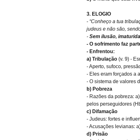
3. ELOGIO
- 
“Conheço a tua tribula
judeus e não são, sendo
- 
Sem ilusão, imaturidad
- O sofrimento faz par
- Enfrentou:
a) Tribulação 
(v. 9) - E
- Aperto, sufoco, press
- Eles eram forçados a
- O sistema de valores 
b)
Pobreza
- Razões da pobreza: a)
pelos perseguidores (Hb
c)
Difamação
- Judeus: fortes e influ
- Acusações levianas: a)
d) Prisão