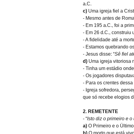
a.C.
c) 
Uma igreja fiel a Cri
- Mesmo antes de Roma
- Em 195 a.C., foi a pr
- Em 26 d.C., construiu
- A fidelidade até a mort
- Estamos quebrando os 
- Jesus disse: “
Sê fiel a
d)
 Uma igreja vitoriosa 
- Tinha um estádio ond
- Os jogadores disputa
- Para os crentes dessa
- Igreja sofredora, pers
que só recebe elogios d
2. REMETENTE
- “
Isto diz o primeiro e o
a)
 O Primeiro e o Últim
b)
 O morto que está viv