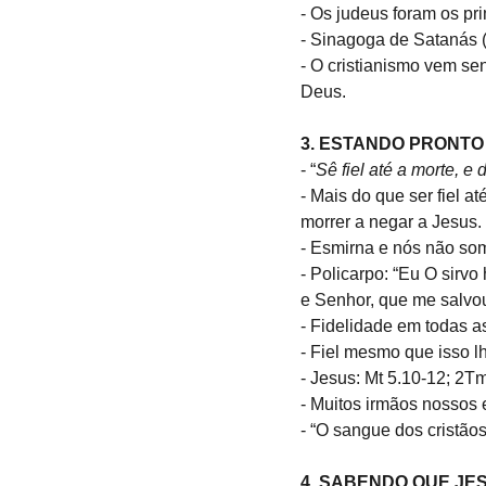
- Os judeus foram os pr
- Sinagoga de Satanás 
- O cristianismo vem se
Deus.
3. ESTANDO PRONTO
- “
Sê fiel até a morte, e 
- Mais do que ser fiel at
morrer a negar a Jesus.
- Esmirna e nós não som
- Policarpo: “Eu O sirv
e Senhor, que me salvo
- Fidelidade em todas a
- Fiel mesmo que isso l
- Jesus: Mt 5.10-12; 2Tm
- Muitos irmãos nossos 
- “O sangue dos cristão
4. SABENDO QUE JES