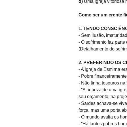
d)
 Uma igreja vitoriosa 
Como ser um crente fi
1. TENDO CONSCIÊN
- Sem ilusão, imaturidad
- O sofrimento faz parte
(Detalhamento do sofrim
2. PREFERINDO OS C
- A igreja de Esmirna er
- Pobre financeiramente,
- Não tinha tesouros na 
- “A riqueza de uma igr
seu orçamento, na proje
- Sardes achava-se viva
força, mas uma porta ab
- O mundo avalia os home
- “Há tantos pobres hom