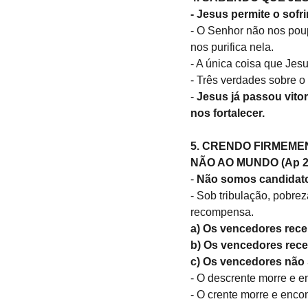
- Jesus permite o sofri
- O Senhor não nos poupa
nos purifica nela.
- A única coisa que Jesu
- Três verdades sobre o 
- 
Jesus já passou vito
nos fortalecer.
5. CRENDO FIRMEMEN
NÃO AO MUNDO (Ap 2.
- 
Não somos candidato
- Sob tribulação, pobre
recompensa.
a) Os vencedores rece
b)
Os vencedores rece
c) Os vencedores não
- O descrente morre e en
- O crente morre e encon