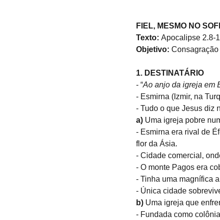
FIEL, MESMO NO SOFR
Texto: 
Apocalipse 2.8-
Objetivo: 
Consagração 
1. DESTINATÁRIO
- “
Ao anjo da igreja em E
- Esmirna (Izmir, na Tur
- Tudo o que Jesus diz n
a) 
Uma igreja pobre num
- Esmirna era rival de 
flor da Ásia.
- Cidade comercial, onde
- O monte Pagos era cob
- Tinha uma magnífica a
- Única cidade sobreviv
b) 
Uma igreja que enfre
- Fundada como colônia