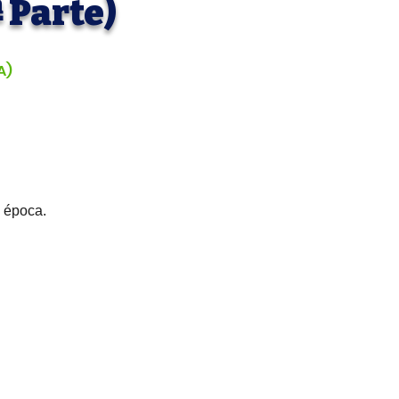
 Parte)
A)
à época.