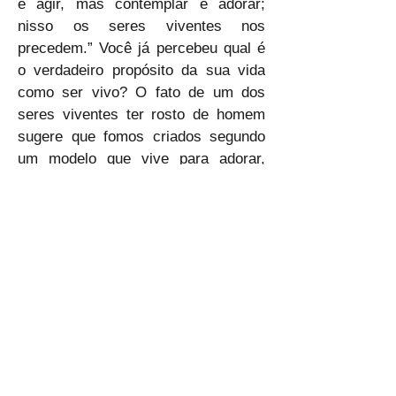
é agir, mas contemplar e adorar; 
nisso os seres viventes nos 
precedem.” Você já percebeu qual é 
o verdadeiro propósito da sua vida 
como ser vivo? O fato de um dos 
seres viventes ter rosto de homem 
sugere que fomos criados segundo 
um modelo que vive para adorar, 
sendo feitos à imagem de Deus. 
Assim, compreendo que os seres 
viventes não apenas adoram — eles 
vivem para adorar. A lógica 
aristotélica segue: se a premissa é 
verdadeira, a conclusão também o é. 
Senhor, obrigado porque, por 
essência, sou adorador. Ajuda-me a 
permanecer sempre diante de Ti, dia 
e noite. Amém.