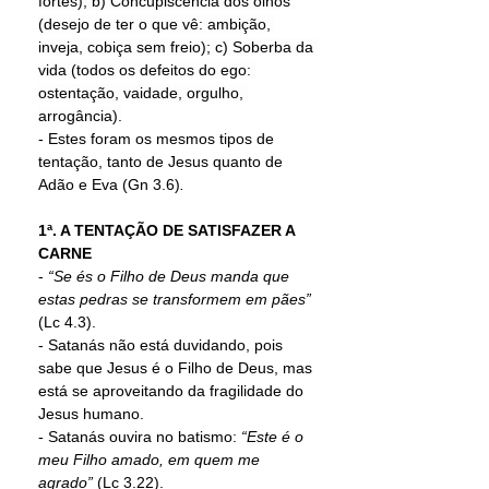
fortes); b) Concupiscência dos olhos 
(desejo de ter o que vê: ambição, 
inveja, cobiça sem freio); c) Soberba da 
vida (todos os defeitos do ego: 
ostentação, vaidade, orgulho, 
arrogância).
- Estes foram os mesmos tipos de 
tentação, tanto de Jesus quanto de 
Adão e Eva (
Gn 3.6)
.
1ª. A TENTAÇÃO DE SATISFAZER A 
CARNE
- 
“Se és o Filho de Deus manda que 
estas pedras se transformem em pães” 
(Lc 4.3). 
- Satanás não está duvidando, pois 
sabe que Jesus é o Filho de Deus, mas 
está se aproveitando da fragilidade do 
Jesus humano.  
- Satanás ouvira no batismo: 
“Este é o 
meu Filho amado, em quem me 
agrado” 
(Lc 3.22). 