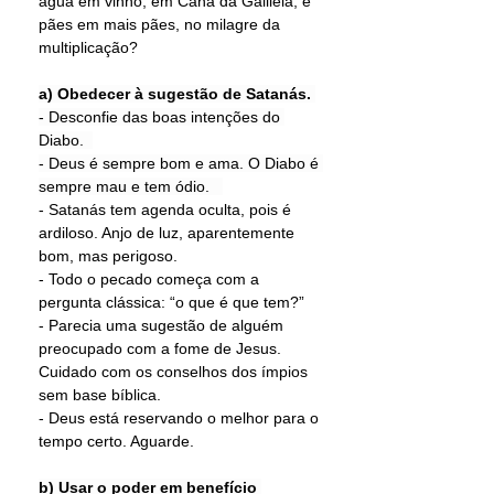
água em vinho, em Caná da Galileia, e 
pães em mais pães, no milagre da 
multiplicação? 
a) Obedecer à sugestão de Satanás.
- Desconfie das boas intenções do 
Diabo.  
- Deus é sempre bom e ama. O Diabo é 
sempre mau e tem ódio.   
- Satanás tem agenda oculta, pois é 
ardiloso. Anjo de luz, aparentemente 
bom, mas perigoso. 
- Todo o pecado começa com a 
pergunta clássica: “o que é que tem?” 
- Parecia uma sugestão de alguém 
preocupado com a fome de Jesus. 
Cuidado com os conselhos dos ímpios 
sem base bíblica. 
- Deus está reservando o melhor para o 
tempo certo. Aguarde. 
b) Usar o poder em benefício 