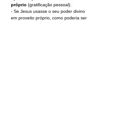
próprio 
(gratificação pessoal). 
- Se Jesus usasse o seu poder divino 
em proveito próprio, como poderia ser 
um exemplo perfeito ao nos indicar 
que podemos vencer pela dependência 
de Deus?  
- Jesus, como homem perfeito, 
precisava enfrentar a tentação em sua 
condição humana, e não fazer uso de 
seus atributos divinos como queria o 
Diabo. 
c) Considerar as coisas materiais 
mais importantes do que as 
espirituais. 
- O Diabo usa a mesma artimanha 
quando convence os homens de que ter 
abundância, fartura ou prosperidade 
material é melhor do que desfrutar da 
comunhão com Deus e das bênçãos 
espirituais. 