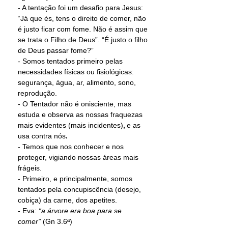
- A tentação foi um desafio para Jesus: 
“Já que és, tens o direito de comer, não 
é justo ficar com fome. Não é assim que 
se trata o Filho de Deus”. “É justo o filho 
de Deus passar fome?” 
- Somos tentados primeiro pelas 
necessidades físicas ou fisiológicas: 
segurança, água, ar, alimento, sono, 
reprodução.  
- O Tentador não é onisciente, mas 
estuda e observa as nossas fraquezas 
mais evidentes (mais incidentes)
, 
e as 
usa contra nós
.
- Temos que nos conhecer e nos 
proteger, vigiando nossas áreas mais 
frágeis. 
- Primeiro, e principalmente, somos 
tentados pela concupiscência (desejo, 
cobiça) da carne, dos apetites. 
- Eva: 
“a árvore era boa para se 
comer”
 (Gn 3.6ª) 