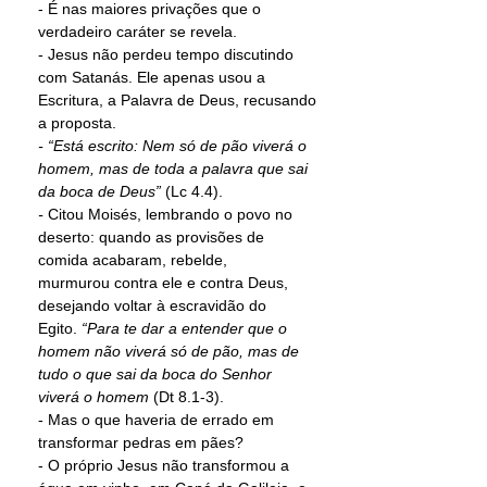
- É nas maiores privações que o 
verdadeiro caráter se revela. 
- Jesus não perdeu tempo discutindo 
com Satanás. Ele apenas usou a 
Escritura, a Palavra de Deus, recusando 
a proposta. 
- “Está escrito: Nem só de pão viverá o 
homem, mas de toda a palavra que sai 
da boca de Deus” 
(Lc 4.4). 
- 
Citou Moisés, lembrando o povo no 
deserto: quando as provisões de 
comida acabaram, rebelde, 
murmurou contra ele e contra Deus, 
desejando voltar à escravidão do 
Egito.
 “Para te dar a entender que o 
homem não viverá só de pão, mas de 
tudo o que sai da boca do Senhor 
viverá o homem 
(Dt 8.1-3). 
- Mas o que haveria de errado em 
transformar pedras em pães?  
-
O próprio Jesus não transformou a 