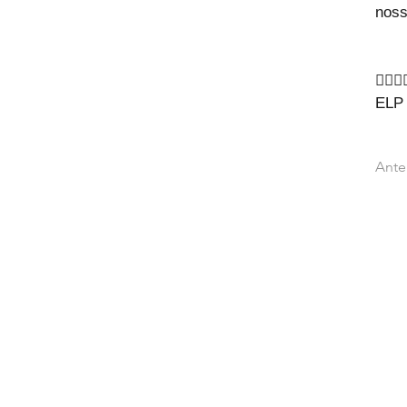
noss
🙇‍♂🙇‍
ELP
Ante