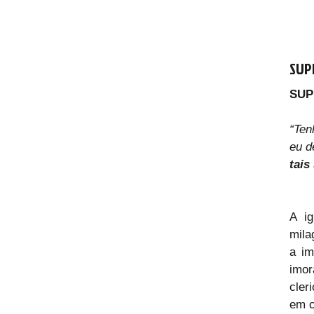
SUP
SUP
“Ten
eu d
tais
A ig
mila
a im
imor
cler
em c