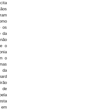
ita 
ãos 
ram 
omo 
 os 
 da 
não 
e o 
nia 
m o 
mas 
 da 
ard 
rão 
de 
ela 
sta 
 em 