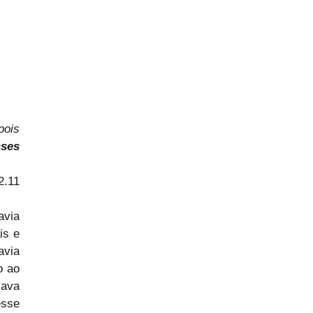
ois 
ses 
2.11
via 
s e 
via 
 ao 
ava 
sse 