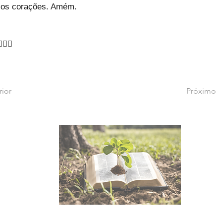
os corações. Amém.
♂🙇‍♂
rior
Próximo