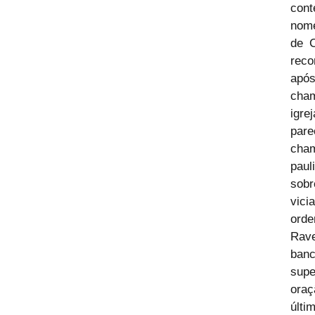
cont
nome
de C
reco
após
cham
igre
pare
cham
paul
sobr
vici
orde
Rave
ban
supe
oraç
últi