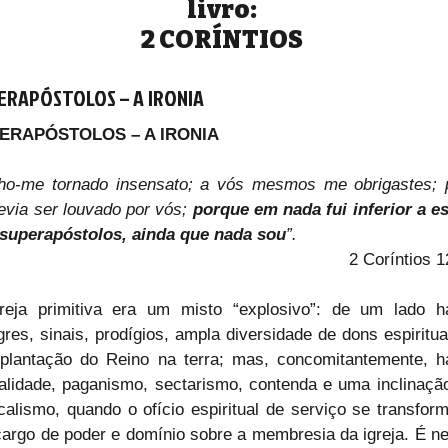
livro:
2 CORÍNTIOS
ERAPÓSTOLOS – A IRONIA
ERAPÓSTOLOS – A IRONIA
ho-me tornado insensato; a vós mesmos me obrigastes; p
evia ser louvado por vós; 
porque em nada fui inferior a es
 superapóstolos, ainda que nada sou
”.
2 Coríntios 1
reja primitiva era um misto “explosivo”: de um lado ha
gres, sinais, prodígios, ampla diversidade de dons espirituai
plantação do Reino na terra; mas, concomitantemente, ha
alidade, paganismo, sectarismo, contenda e uma inclinação
icalismo, quando o ofício espiritual de serviço se transform
argo de poder e domínio sobre a membresia da igreja. É ne