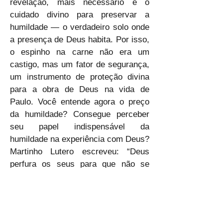
revelação, mais necessário é o 
cuidado divino para preservar a 
humildade — o verdadeiro solo onde 
a presença de Deus habita. Por isso, 
o espinho na carne não era um 
castigo, mas um fator de segurança, 
um instrumento de proteção divina 
para a obra de Deus na vida de 
Paulo. Você entende agora o preço 
da humildade? Consegue perceber 
seu papel indispensável da 
humildade na experiência com Deus? 
Martinho Lutero escreveu: “Deus 
perfura os seus para que não se 
engrandeçam. Paulo recebeu 
revelações celestiais e, ao mesmo 
tempo, um peso terreno para que sua 
alma não se elevasse acima dos 