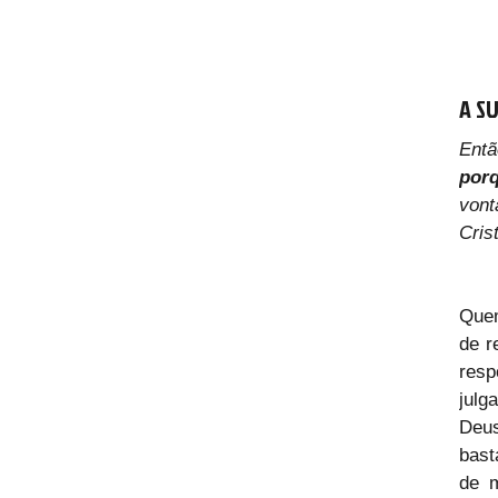
A S
Entã
por
vont
Cris
Quem
de r
resp
julg
Deus
bast
de m