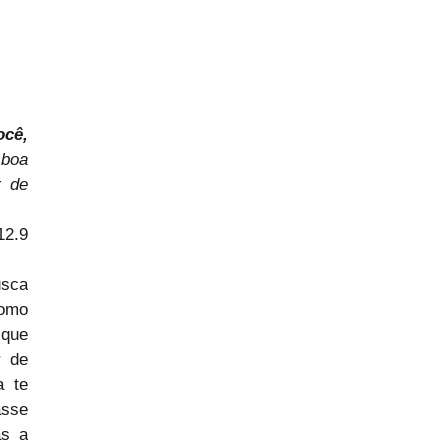
cê, 
boa 
 de 
12.9
sca 
omo 
que 
 de 
 te 
sse 
s a 