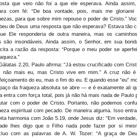
osta que veio não foi a que ele esperava. Ainda assim, 
ara com fé: “De boa vontade, pois, mais me gloriarei 
uezas, para que sobre mim repouse o poder de Cristo.” Você
beu de Deus uma resposta que não esperava? Estava tão ce
ue Ele responderia de outra maneira, mas os caminhos
 são insondáveis. Ainda assim, o Senhor, em sua bonda
icita a razão da resposta: “Porque o meu poder se aperfei
raqueza.”
álatas 2.20, Paulo afirma: “Já estou crucificado com Cristo
, não mais eu, mas Cristo vive em mim.” A cruz não é
feiçoamento do eu, mas o fim do eu. E quando esse “eu” mor
paço da fraqueza absoluta se abre — e é exatamente ali qu
a entra com força total, pois já não há mais nada de Paulo p
utar com o poder de Cristo. Portanto, não podemos confun
ueza espiritual com pecado. De maneira alguma. Isso entra
eita harmonia com João 5.19, onde Jesus diz: “Em verdade,
ade lhes digo que o Filho nada pode fazer por si mesm
luo com as palavras de A. W. Tozer: “A graça de Deu