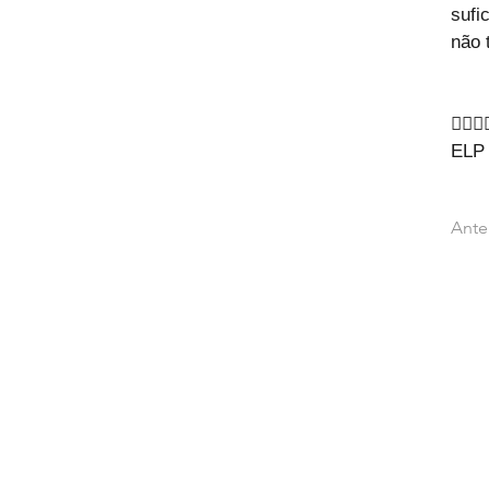
sufi
não 
🙇‍♂🙇‍
ELP
Ante