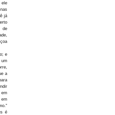
ele 
nas 
 já 
rto 
 de 
de, 
çoa 
; e 
 um 
re, 
e a 
ara 
dir 
 em 
 em 
o.” 
s é 