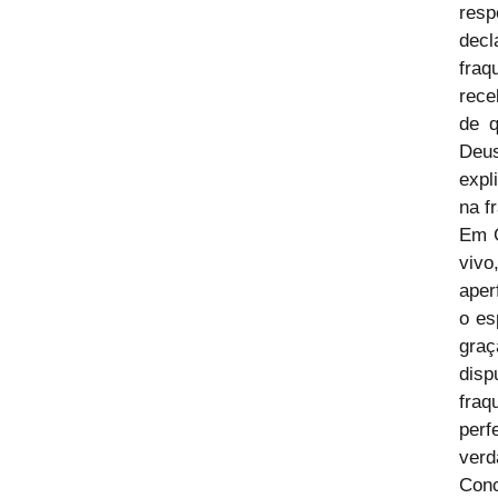
resp
decl
fraq
rece
de q
Deus
expl
na f
Em G
vivo
aper
o es
graç
disp
fraq
perf
verd
Conc