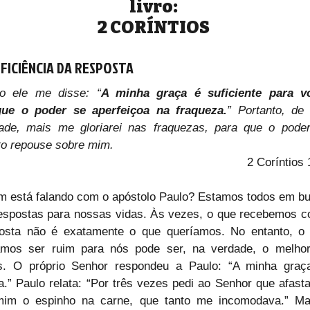
livro:
2 CORÍNTIOS
UFICIÊNCIA DA RESPOSTA
o ele me disse: “
A minha graça é suficiente para vo
que o poder se aperfeiçoa na fraqueza.
” Portanto, de 
ade, mais me gloriarei nas fraquezas, para que o poder
to repouse sobre mim.
2 Coríntios 
 está falando com o apóstolo Paulo? Estamos todos em bu
espostas para nossas vidas. Às vezes, o que recebemos c
osta não é exatamente o que queríamos. No entanto, o 
amos ser ruim para nós pode ser, na verdade, o melhor
. O próprio Senhor respondeu a Paulo: “A minha graça
a.” Paulo relata: “Por três vezes pedi ao Senhor que afasta
im o espinho na carne, que tanto me incomodava.” Ma