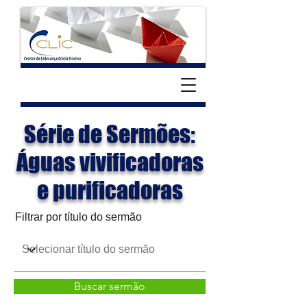
Série de Sermões:
Águas vivificadoras
e purificadoras
Filtrar por título do sermão
Buscar sermão