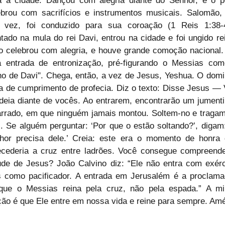
a a cidade. Dançou com alegria diante do Senhor, e o p
ebrou com sacrifícios e instrumentos musicais. Salomão, 
 vez, foi conduzido para sua coroação (1 Reis 1:38-4
tado na mula do rei Davi, entrou na cidade e foi ungido rei
o celebrou com alegria, e houve grande comoção nacional. 
 entrada de entronização, pré-figurando o Messias com
lho de Davi". Chega, então, a vez de Jesus, Yeshua. O domi
ia de cumprimento de profecia. Diz o texto: Disse Jesus — 
ldeia diante de vocês. Ao entrarem, encontrarão um jumenti
rrado, em que ninguém jamais montou. Soltem-no e tragam
i. Se alguém perguntar: ‘Por que o estão soltando?’, digam:
hor precisa dele.’ Creia: este era o momento de honra 
ecederia a cruz entre ladrões. Você consegue compreende
tude de Jesus? João Calvino diz: “Ele não entra com exérci
 como pacificador. A entrada em Jerusalém é a proclama
que o Messias reina pela cruz, não pela espada.” A mi
ção é que Ele entre em nossa vida e reine para sempre. Am