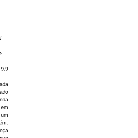
! 
e 
 9.9
ada 
ado 
nda 
em 
 um 
ém, 
nça 