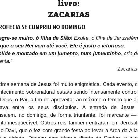
livro:
ZACARIAS
ROFECIA SE CUMPRIU NO DOMINGO
egre-se muito, ó filha de Sião
! Exulte, ó filha de Jerusalém
 que o seu Rei vem até você. Ele é justo e vitorioso, 
ilde e montado em um jumento, num jumentinho
, cria d
enta.”
Zacarias
ltima semana de Jesus foi muito enigmática. Cada evento, c
ntecimento sobrenatural estava sendo intensamente control
 Deus, o Pai, a fim de aproveitar ao máximo o tempo que ai
tava entre os seus discípulos. A entrada de Jesus 
usalém, no domingo, de forma triunfante, foi marcante —
nto inesquecível. Outros reis também entraram em Jerusal
o Davi, que o fez com grande festa ao levar a Arca da Alia