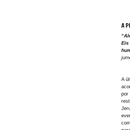
A P
“Al
Eis
hum
jum
A ú
aco
por
res
Jer
eve
com