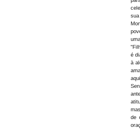
par
cel
sua
Mon
pov
uma
"Fi
é d
à a
ama
aqu
Sen
ant
ati
mas
de 
ora