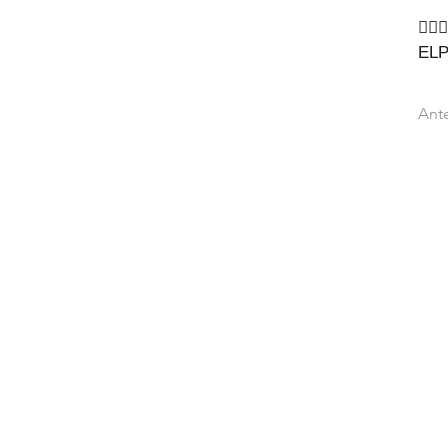
🙇‍♂🙇
EL
Ante