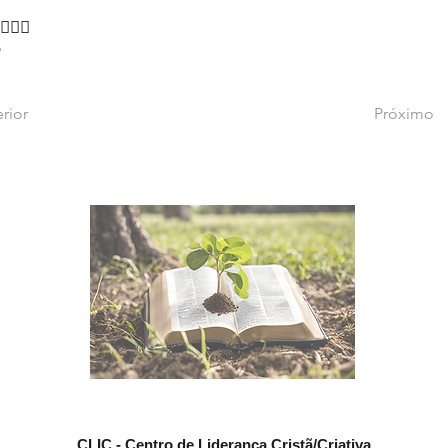
‍♂🙇‍♂
P
rior
Próximo
CLIC - Centro de Liderança Cristã/Criativa