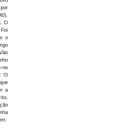
ovo 
por 
0). 
. O 
Foi 
o o 
ngo 
Vão 
nho 
-no 
 ‘O 
que 
r a 
to, 
ção 
nha 
ém.