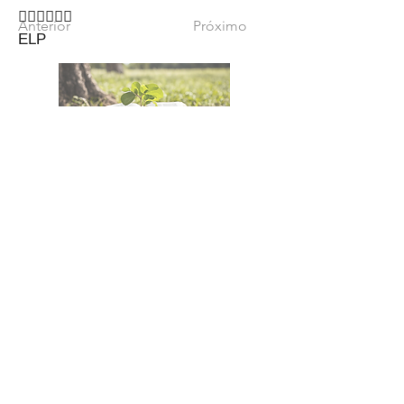
🙇‍♂🙇‍♂🙇‍♂
Anterior
Próximo
ELP