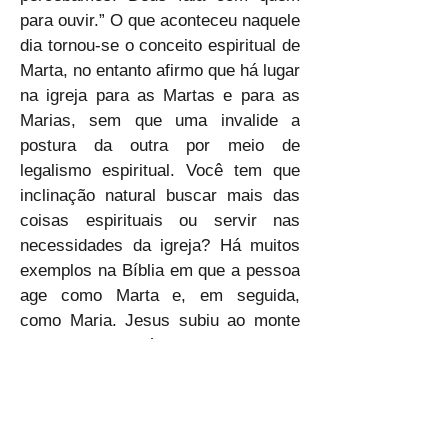
para ouvir.” O que aconteceu naquele 
dia tornou-se o conceito espiritual de 
Marta, no entanto afirmo que há lugar 
na igreja para as Martas e para as 
Marias, sem que uma invalide a 
postura da outra por meio de 
legalismo espiritual. Você tem que 
inclinação natural buscar mais das 
coisas espirituais ou servir nas 
necessidades da igreja? Há muitos 
exemplos na Bíblia em que a pessoa 
age como Marta e, em seguida, 
como Maria. Jesus subiu ao monte 
para estar aos pés do Pai e, depois, 
cingiu-se para lavar os pés dos 
apóstolos. Percebe? Concluo 
dizendo, o problema surge quando o 
crente não quer ser nem Marta nem 