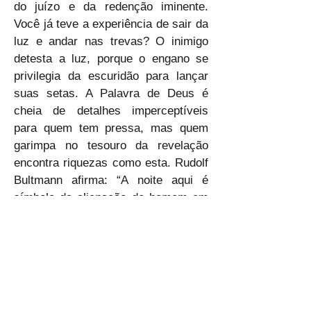
do juízo e da redenção iminente. 
Você já teve a experiência de sair da 
luz e andar nas trevas? O inimigo 
detesta a luz, porque o engano se 
privilegia da escuridão para lançar 
suas setas. A Palavra de Deus é 
cheia de detalhes imperceptíveis 
para quem tem pressa, mas quem 
garimpa no tesouro da revelação 
encontra riquezas como esta. Rudolf 
Bultmann afirma: “A noite aqui é 
símbolo da alienação do homem em 
relação a Deus. Judas representa o 
ser humano que, mesmo à mesa 
com o Verbo encarnado, decide por 
si só e mergulha no mundo da não-
revelação.” Senhor, que eu não seja 
um leitor desatento, mas que seja 