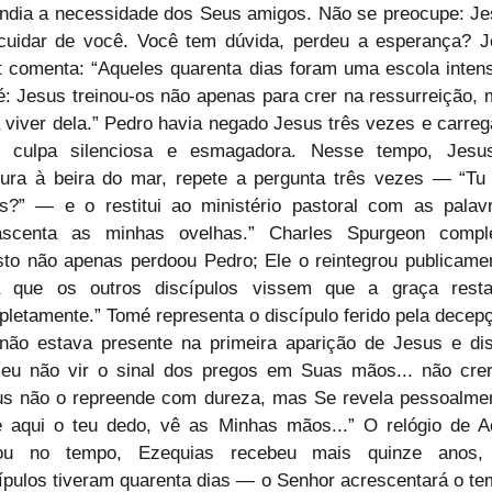
ndia a necessidade dos Seus amigos. Não se preocupe: Je
cuidar de você. Você tem dúvida, perdeu a esperança? J
t comenta: “Aqueles quarenta dias foram uma escola intens
é: Jesus treinou-os não apenas para crer na ressurreição, 
 viver dela.” Pedro havia negado Jesus três vezes e carreg
 culpa silenciosa e esmagadora. Nesse tempo, Jesus
ura à beira do mar, repete a pergunta três vezes — “Tu
?” — e o restitui ao ministério pastoral com as palavr
ascenta as minhas ovelhas.” Charles Spurgeon complet
sto não apenas perdoou Pedro; Ele o reintegrou publicamen
a que os outros discípulos vissem que a graça restau
letamente.” Tomé representa o discípulo ferido pela decepç
não estava presente na primeira aparição de Jesus e dis
eu não vir o sinal dos pregos em Suas mãos... não crere
s não o repreende com dureza, mas Se revela pessoalmen
 aqui o teu dedo, vê as Minhas mãos...” O relógio de A
tou no tempo, Ezequias recebeu mais quinze anos, 
ípulos tiveram quarenta dias — o Senhor acrescentará o te