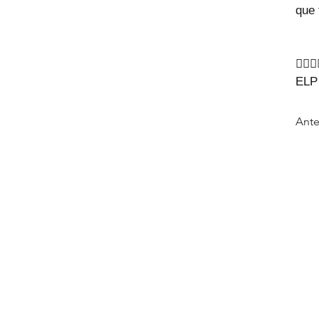
que 
🙇‍♂🙇
ELP
Ante