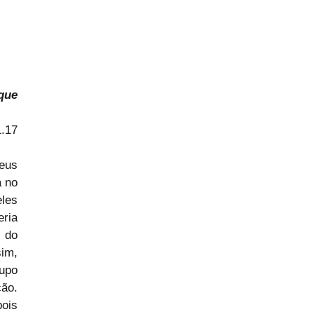
que 
.
1.17
eus 
 no 
es 
ia 
 do 
im, 
upo 
o. 
is 