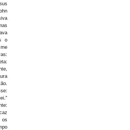
sus 
ohn 
iva 
mas 
ava 
 o 
 me 
as: 
a: 
te, 
ra 
ão. 
se: 
i.” 
te: 
caz 
os 
mpo 