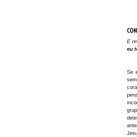
CON
E re
eu 
Se 
semp
cor
pen
inco
grup
det
ant
Jes