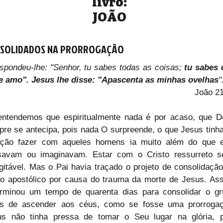
livro:
JOÃO
SOLIDADOS NA PRORROGAÇÃO
spondeu-lhe: "Senhor, tu sabes todas as coisas; 
tu sabes 
te amo". Jesus lhe disse: "Apascenta as minhas ovelhas
"
João 2
entendemos que espiritualmente nada é por acaso, que D
re se antecipa, pois nada O surpreende, o que Jesus tinha
ação fazer com aqueles homens ia muito além do que el
savam ou imaginavam. Estar com o Cristo ressurreto ser
gitável. Mas o Pai havia traçado o projeto de consolidação
o apostólico por causa do trauma da morte de Jesus. Ass
erminou um tempo de quarenta dias para consolidar o gr
es de ascender aos céus, como se fosse uma prorrogaçã
us não tinha pressa de tomar o Seu lugar na glória, po