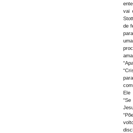
ente
vai 
Stot
de f
para
uma
proc
amas
“Ap
“Cri
par
comp
Ele 
“Se 
Jesu
“Põe
vol
disc