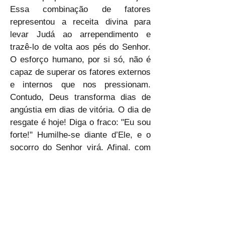
Essa combinação de fatores 
representou a receita divina para 
levar Judá ao arrependimento e 
trazê-lo de volta aos pés do Senhor. 
O esforço humano, por si só, não é 
capaz de superar os fatores externos 
e internos que nos pressionam. 
Contudo, Deus transforma dias de 
angústia em dias de vitória. O dia de 
resgate é hoje! Diga o fraco: "Eu sou 
forte!" Humilhe-se diante d’Ele, e o 
socorro do Senhor virá. Afinal, com 
Deus, o dia de vergonha pode se 
transformar em dia de glória.
🙇‍♂️🙇‍♂️🙇‍♂️
ELP