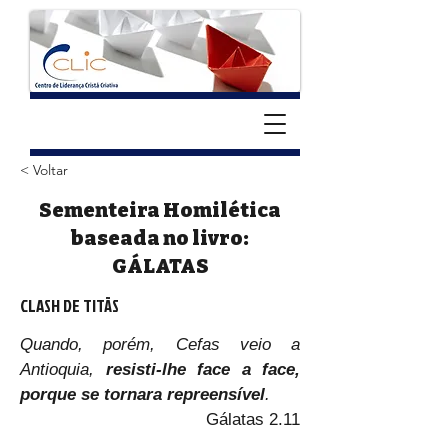
< Voltar
Sementeira Homilética
baseada no livro:
GÁLATAS
CLASH DE TITÃS
Quando, porém, Cefas veio a 
Antioquia, 
resisti-lhe face a face, 
porque se tornara repreensível
.
Gálatas 2.11