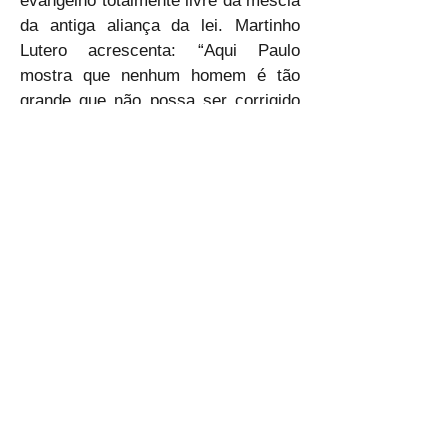
evangelho totalmente livre da mescla 
da antiga aliança da lei. Martinho 
Lutero acrescenta: “Aqui Paulo 
mostra que nenhum homem é tão 
grande que não possa ser corrigido 
quando a verdade do evangelho está 
em jogo.” Concluo com uma palavra 
de oração: Obrigado, Senhor, porque 
a Igreja não está edificada sobre a 
infalibilidade de um apóstolo, mas 
sobre a verdade do evangelho da 
graça revelada em Jesus. Amém.
🙇‍♂🙇‍♂🙇‍♂
ELP
Anterior
Próximo