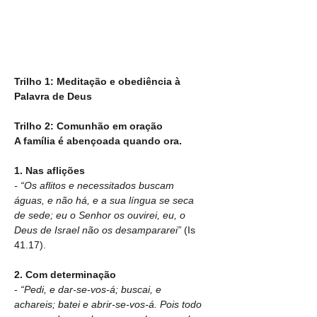
Trilho 1: Meditação e obediência à 
Palavra de Deus
Trilho 2: Comunhão em oração 
A família é abençoada quando ora.
1. Nas aflições
- “Os aflitos e necessitados buscam 
águas, e não há, e a sua língua se seca 
de sede; eu o Senhor os ouvirei, eu, o 
Deus de Israel não os desampararei” 
(Is 
41.17).
2. Com determinação
- 
“Pedi, e dar-se-vos-á; buscai, e 
achareis; batei e abrir-se-vos-á. Pois todo 