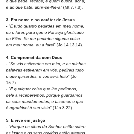
o que pede, recebe; e quem busca, acha; 
e ao que bate, abrir-se-lhe-á” 
(Mt 7.7,8).
3. Em nome e no caráter de Jesus
- “E tudo quanto pedirdes em meu nome, 
eu o farei, para que o Pai seja glorificado 
no Filho. Se me pedirdes alguma coisa 
em meu nome, eu a farei” 
(Jo 14.13,14).
4. Comprometida com Deus
- “Se vós estiverdes em mim, e as minhas 
palavras estiverem em vós, pedireis tudo 
o que quiserdes, e vos será feito” 
(Jo 
15.7).
-
“E qualquer coisa que lhe pedirmos, 
dele a receberemos, porque guardamos 
os seus mandamentos, e fazemos o que 
é agradável à sua vista” 
(1Jo 3.22).
5. E vive em justiça
- “Porque os olhos do Senhor estão sobre 
os justos e os seus ouvidos estão atentos 