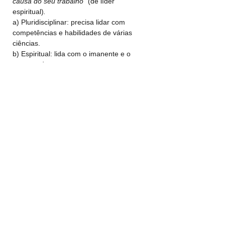
causa do seu trabalho” 
(de líder 
espiritual)
.
a) Pluridisciplinar: precisa lidar com 
competências e habilidades de várias 
ciências.
b) Espiritual: lida com o imanente e o 
transcendente.
c) Para eternidade: com foco na vida 
eterna.
5. Suas necessidades
a) Reconhecimento: 
“reconheçais” - 
“tenham consideração”.
b) Estima e amor: 
“grande estima e 
amor”.
c) Paz: 
“Tende paz entre vós”. “Vivam em 
paz uns com os outros”.