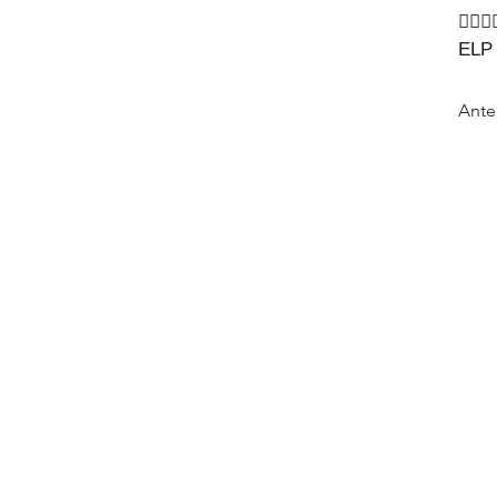
🙇‍♂🙇‍
ELP
Ante