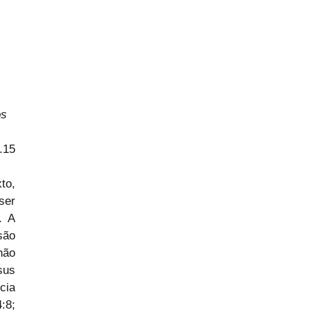
s 
.15
o, 
er 
 A 
ão 
ão 
us 
ia 
8; 