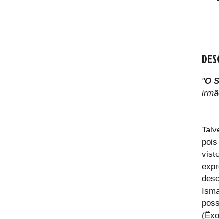
DES
"
O S
irmã
Talv
pois
vist
exp
desc
Ism
poss
(Êxo