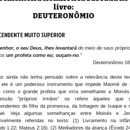
livro:
DEUTERONÔMIO
CENDENTE MUITO SUPERIOR
enhor, o seu Deus, lhes levantará
 do meio de seus próprio
os 
um profeta como eu; ouçam-no
."
Deuteronômio 18
ez ainda não tenha pensado sobre a relevância deste text
 ele é um poderoso instrumento que impede Maomé de s
o como o grande profeta que viria semelhante a Moisés.
ressão "próprios irmãos" se refere àqueles que s
endentes do filho da promessa, da linhagem de Isaque e n
ael. Veja algumas semelhanças entre Moisés e Jes
ivelmente referidas no texto: (1) Livramento na infânc
do 1:22; Mateus 2:16). (2) Mediadores da aliança (Êxodo 24: