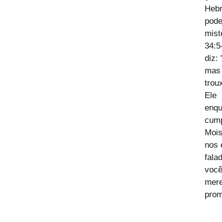
Heb
pode
mist
34:5
diz:
mas 
trou
Ele 
enq
cump
Mois
nos 
fala
você
mere
pro