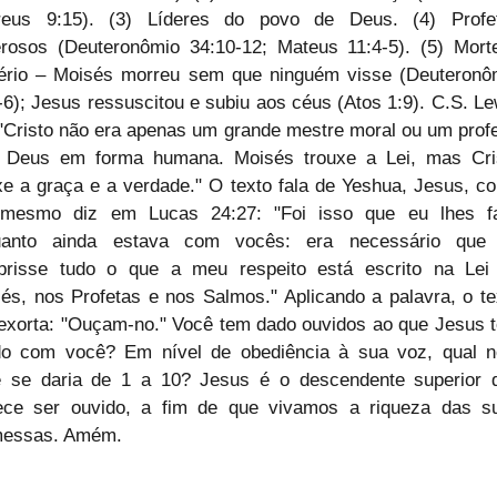
reus 9:15). (3) Líderes do povo de Deus. (4) Profet
rosos (Deuteronômio 34:10-12; Mateus 11:4-5). (5) Morte
ério – Moisés morreu sem que ninguém visse (Deuteronôm
-6); Jesus ressuscitou e subiu aos céus (Atos 1:9). C.S. Lew
 "Cristo não era apenas um grande mestre moral ou um profet
Deus em forma humana. Moisés trouxe a Lei, mas Cris
xe a graça e a verdade." O texto fala de Yeshua, Jesus, co
mesmo diz em Lucas 24:27: "Foi isso que eu lhes fal
uanto ainda estava com vocês: era necessário que 
risse tudo o que a meu respeito está escrito na Lei 
és, nos Profetas e nos Salmos." Aplicando a palavra, o tex
exorta: "Ouçam-no." Você tem dado ouvidos ao que Jesus t
do com você? Em nível de obediência à sua voz, qual no
 se daria de 1 a 10? Jesus é o descendente superior q
ce ser ouvido, a fim de que vivamos a riqueza das su
messas. Amém.