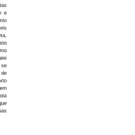
as 
 e 
io 
is 
a, 
to 
mo 
ei 
se 
de 
to 
em 
ta 
ue 
as 