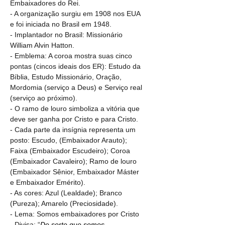
Embaixadores do Rei.
- A organização surgiu em 1908 nos EUA 
e foi iniciada no Brasil em 1948.
- Implantador no Brasil: Missionário 
William Alvin Hatton.
- Emblema: A coroa mostra suas cinco 
pontas (cincos ideais dos ER): Estudo da 
Bíblia, Estudo Missionário, Oração, 
Mordomia (serviço a Deus) e Serviço real 
(serviço ao próximo).
- O ramo de louro simboliza a vitória que 
deve ser ganha por Cristo e para Cristo.
- Cada parte da insígnia representa um 
posto: Escudo, (Embaixador Arauto); 
Faixa (Embaixador Escudeiro); Coroa 
(Embaixador Cavaleiro); Ramo de louro 
(Embaixador Sênior, Embaixador Máster 
e Embaixador Emérito).
- As cores: Azul (Lealdade); Branco 
(Pureza); Amarelo (Preciosidade).
- Lema: Somos embaixadores por Cristo
- Divisa: “
De sorte que somos 