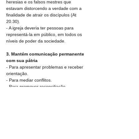
heresias e os falsos mestres que 
estavam distorcendo a verdade com a 
finalidade de atrair os discípulos (At 
20.30).
- A igreja deveria ter pessoas para 
representá-la em público, em todos os 
níveis de poder da sociedade.
3. Mantém comunicação permanente 
com sua pátria
- Para apresentar problemas e receber 
orientação.
- Para mediar conflitos.
- Para promover reconciliação.
- 3º ideal: Orar sempre.
 Comunicação 
direta com o Rei de sua pátria celestial.
4. Serve às pessoas de seu país e às 
do país onde mora
- Quando em dificuldade (injustiçadas, 
perseguidas ou em situação de 
vulnerabilidade) em algum país, 