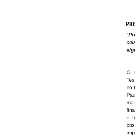
PRE
“
Pr
coi
al
O L
Tes
no 
Pau
mai
fin
o f
obs
imp