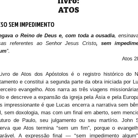
livro:
ATOS
SO SEM IMPEDIMENTO
egava o Reino de Deus e, com toda a ousadia
, ensinava
sas referentes ao Senhor Jesus Cristo
, sem impedime
gum
”.
Atos 2
ivro de Atos dos Apóstolos é o registro histórico do N
tamento e constitui a segunda parte da obra iniciada por Lu
terceiro evangelho. Atos narra as três viagens missionárias
lo e descreve a expansão da igreja pela Ásia e pela Europa
s impressionante é que Lucas encerra a narrativa sem bên
al, sem doxologia, mas com um final em aberto, sem mencio
uturo de Paulo, seu julgamento ou seu martírio. John St
erva que Atos termina “sem um fim”, porque o evangelh
arável. A expressão final — “sem impedimento algum