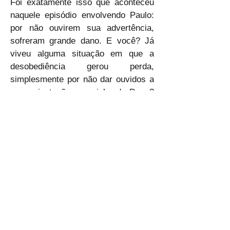
Foi exatamente isso que aconteceu 
naquele episódio envolvendo Paulo: 
por não ouvirem sua advertência, 
sofreram grande dano. E você? Já 
viveu alguma situação em que a 
desobediência gerou perda, 
simplesmente por não dar ouvidos a 
uma orientação que vinha de Deus? 
Watchman Nee disse: “Deus nos dá 
instruções para nos proteger, não 
para nos restringir. A desobediência 
quebra essa proteção.” Lembre-se: 
você que pertence ao Senhor é um 
privilegiado, pois recebe, em sua 
jornada, direção divina — verdadeira 
informação vinda do alto. Amém.