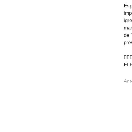
Esp
imp
igr
mar
de 
pre
🙇‍♂
EL
Ant