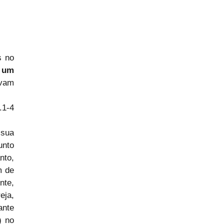
 no 
 um 
vam 
.1-4
sua 
nto 
to, 
 de 
te, 
ja, 
nte 