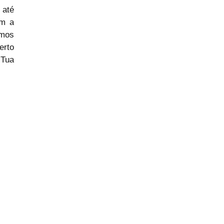
até 
m a 
mos 
rto 
Tua 