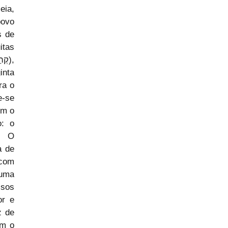
ia, 
ovo 
 de 
tas 
nta 
a o 
-se 
m o 
: o 
. O 
 de 
com 
uma 
sos 
r e 
 de 
m o 