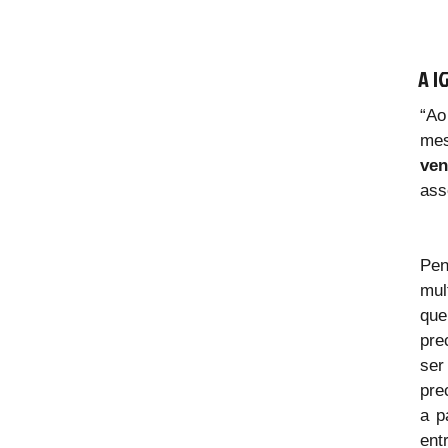
A I
“Ao
mes
ven
ass
Pen
mul
que
pre
ser
pre
a p
entre qahal (קָהָל