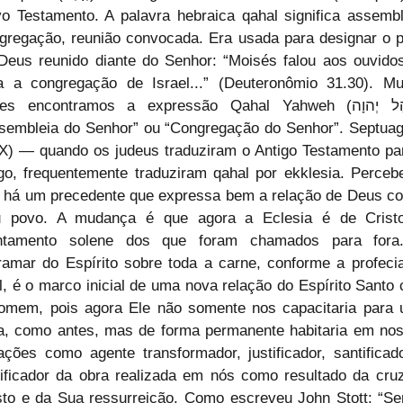
o Testamento. A palavra hebraica qahal significa assemble
gregação, reunião convocada. Era usada para designar o p
Deus reunido diante do Senhor: “Moisés falou aos ouvidos
a a congregação de Israel...” (Deuteronômio 31.30). Mui
es encontramos a expressão Qahal Yahweh (קְהַל יְהוָה), 
sembleia do Senhor” ou “Congregação do Senhor”. Septuagi
X) — quando os judeus traduziram o Antigo Testamento par
go, frequentemente traduziram qahal por ekklesia. Percebe
 há um precedente que expressa bem a relação de Deus co
 povo. A mudança é que agora a Eclesia é de Cristo
ntamento solene dos que foram chamados para fora
ramar do Espírito sobre toda a carne, conforme a profecia
l, é o marco inicial de uma nova relação do Espírito Santo 
omem, pois agora Ele não somente nos capacitaria para 
a, como antes, mas de forma permanente habitaria em nos
ações como agente transformador, justificador, santificado
rificador da obra realizada em nós como resultado da cruz
sto e da Sua ressurreição. Como escreveu John Stott: “Se