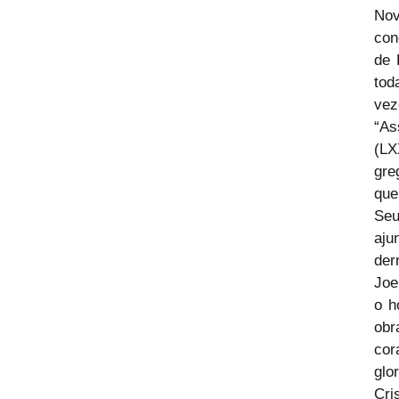
Nov
con
de 
tod
vez
“As
(LX
gre
que
Seu
aju
der
Joe
o h
obr
cor
glo
Cri