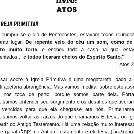
livro:
ATOS
GREJA PRIMITIVA
 cumprir-se o dia de Pentecostes, estavam todos reunidos
mo lugar. 
De repente veio do céu um som, como de
to muito forte
, e encheu toda a casa na qual esta
entados... 
e todos ficaram cheios do Espírito Santo
.”
Atos 2
sar sobre a Igreja Primitiva é uma megatarefa, dada a 
tifacetária abrangência. Mas vamos meditar sobre este assu
 nos toca de perto, porque somos parte dela. Portan
cisamos entender seu surgimento e os desafios que tiveram
 vencidos para que ela chegasse até nós. Primeiramen
cisamos voltar às raízes do que chamamos Eclesia, ou Igre
artir do Antigo Testamento. Há uma relação muito interessa
) no Antigo Testamento e ekklesia (ἐκκλησία) no 