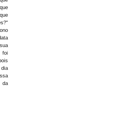
que 
que 
s?" 
ono 
ta 
sua 
oi 
ois 
dia 
ssa 
 da 