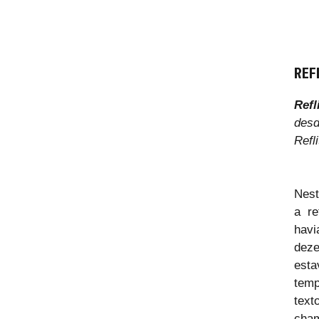
REF
Refl
desd
Refl
Nest
a re
havi
dez
esta
temp
tex
cham