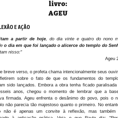
livro:
AGEU
LEXÃO E AÇÃO
itam a partir de hoje
, do dia vinte e quatro do nono m
e 
o dia em que foi lançado o alicerce do templo do Sen
itam nisso:"
Ageu 
e breve verso, o profeta chama intencionalmente seus ouvin
fletirem sobre o fato de que os fundamentos do templo
am sido lançados. Embora a obra tenha ficado paralisada 
esseis anos, chegou o momento de lembrar que a base 
va firmada. Ageu enfrenta o desânimo do povo, pois o n
lo não parecia tão majestoso quanto o primeiro. No entanto
to não é apenas um convite à reflexão, mas também 
ado à aplicação prática. Veja o que Paulo diz: "Por