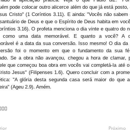
uém pode colocar outro alicerce além do que já está posto, 
sus Cristo" (1 Coríntios 3.11). E ainda: "Vocês não sabem 
santuário de Deus e que o Espírito de Deus habita em você
oríntios 3.16). O profeta menciona o dia vinte e quatro do n
 como uma data memorável. E quanto a você? A da
rável é a data da sua conversão. Isso mesmo! O dia da 
versão foi o momento em que o fundamento da sua fé f
ado. Se a obra não avançou, chegou a hora de clamar, p
ele que começou boa obra em vocês vai completá-la até o 
risto Jesus" (Filipenses 1.6). Quero concluir com a prome
ética: "A glória desta segunda casa será maior do que a
eira" (Ageu 2.9). Amém.
♂🙇‍♂
rior
Próximo