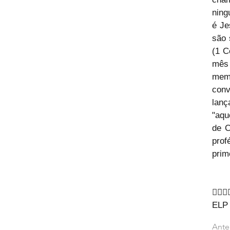
ning
é Je
são 
(1 C
mês
memo
con
lanç
"aqu
de C
prof
prim
🙇‍♂🙇‍
ELP
Ante