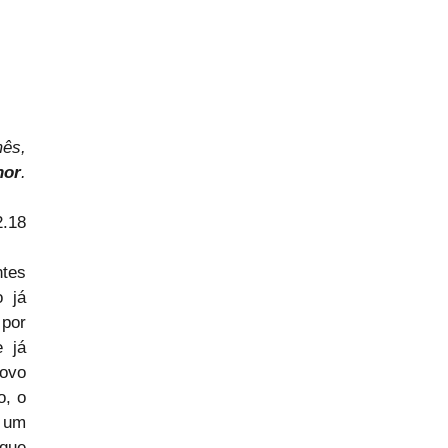
ês, 
hor
. 
2.18
tes 
 já 
por 
já 
ovo 
, o 
um 
que 