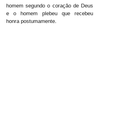
homem segundo o coração de Deus 
e o homem plebeu que recebeu 
honra postumamente.
🙇‍♀🙇‍♀🙇‍♀
ELP
Anterior
Próximo
CLIC - Centro de Liderança
Cristã/Criativa
E-mail:
clic.lideranca@gmail.com
Tel:
(21) 99642-1472