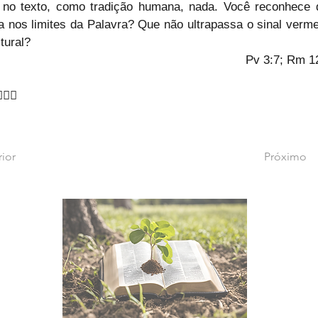
 no texto, como tradição humana, nada. Você reconhece q
a nos limites da Palavra? Que não ultrapassa o sinal verme
tural?
Pv 3:7; Rm 1
️🙇‍♂️
rior
Próximo