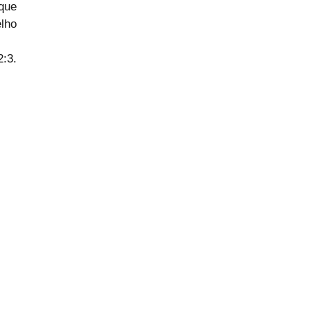
ue 
lho 
2:3.