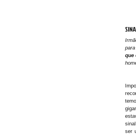
SIN
Irmã
para
que 
home
Impo
reco
temo
giga
esta
sina
ser 