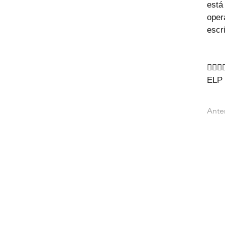
está
oper
escri
🙇‍♂️🙇‍♂
ELP
Ante