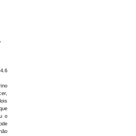
, 
 4.6
no 
r, 
ois 
ue 
u o 
ode 
não 