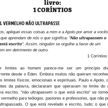
livro:
1 CORÍNTIOS
AL VERMELHO NÃO ULTRAPASSE
os, apliquei essas coisas a mim e a Apolo por amor a vocês
 que aprendam de nós o que significa: "
Não ultrapassem o 
está escrito
". Assim, ninguém se orgulhe a favor de um 
m em detrimento de outro.
1 Coríntios
r limites ao homem parece-me ser um princípio divi
rrente desde o Éden. Embora muitos não queiram reconhece
s limites físicos, emocionais e espirituais. Paulo e Apolo, d
ntes da palavra, declararam que operavam no limite do q
va escrito. "não ultrapassem o que está escrito" se torno
l vermelho para teólogos, pastores e professores, que não p
ultrapassado. O que está revelado e escrito, tudo; o que 